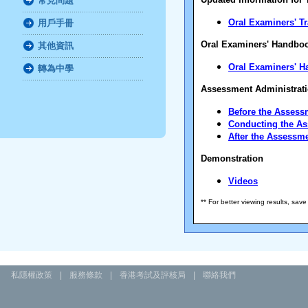
常見問題
Oral Examiners' T
用戶手冊
Oral Examiners' Handbo
其他資訊
Oral Examiners' 
轉為中學
Assessment Administrat
Before the Assess
Conducting the A
After the Assessm
Demonstration
Videos
** For better viewing results, save
私隱權政策
|
服務條款
|
香港考試及評核局
|
聯絡我們