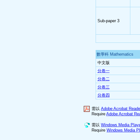
Sub-paper 3
數學科 Mathematics
中文版
分卷一
分卷二
分卷三
分卷四
需以
Adobe Acrobat Reade
Require
Adobe Acrobat Re
需以
Windows Media Play
Require
Windows Media Pl