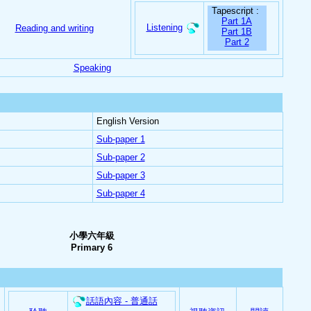
Tapescript :
Part 1A
Listening
Reading and writing
Part 1B
Part 2
Speaking
English Version
Sub-paper 1
Sub-paper 2
Sub-paper 3
Sub-paper 4
小學六年級
Primary 6
話語內容 - 普通話